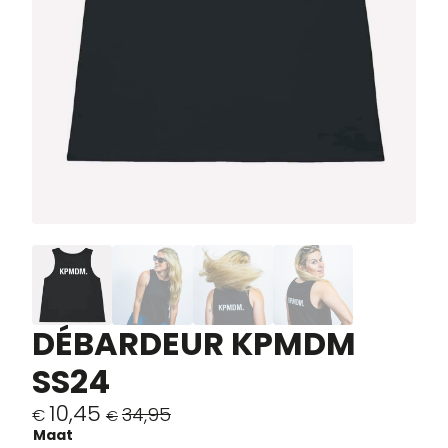
DÉBARDEUR KPMDM
SS24
10,45
34,95
€
€
Le
Le