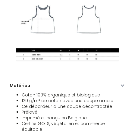
Image
SKU
Couleur
Taille
Stock
Prix
VDLTV-
XS
2 stocks
34,95
€
Le
Le
505-
10,45
€
prix
pri
BL-XS
Matériau
initial
act
était :
est 
Coton 100% organique et biologique
VDLTV-
S
Rupture
34,95
€
€34,95.
€10
120 g/m² de coton avec une coupe ample
Le
Le
505-
de stock
10,45
€
Ce débardeur a une coupe décontractée
prix
pri
BL-S
initial
act
Prélavé
était :
est 
Imprimé et conçu en Belgique
VDLTV-
M
Rupture
34,95
€
€34,95.
€10
Certifié GOTS, végétalien et commerce
Le
Le
505-
de stock
10,45
€
prix
pri
BL-M
équitable
initial
act