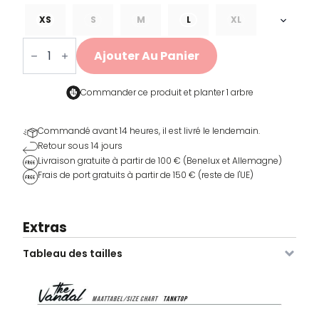
prix
prix
initial
actuel
XS
S
M
L
XL
était :
est :
quantité
de
€34,95.
€10,45.
Ajouter Au Panier
Tanktop
KPMDM
SS24
Commander ce produit et
planter 1 arbre
Commandé avant 14 heures, il est livré le lendemain.
Retour sous 14 jours
Livraison gratuite à partir de 100 € (Benelux et Allemagne)
Frais de port gratuits à partir de 150 € (reste de l'UE)
Extras
Tableau des tailles