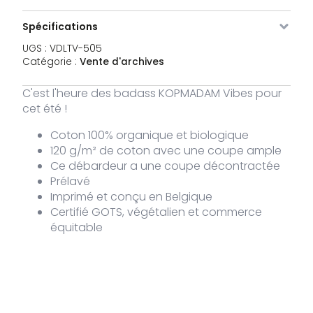
était :
est 
VDLTV-
L
2 stocks
34,95
€
€34,95.
€10
Le
Le
505-
10,45
Spécifications
€
prix
pri
BL-L
initial
act
UGS :
VDLTV-505
était :
est 
Catégorie :
Vente d'archives
VDLTV-
XL
Rupture
34,95
€
€34,95.
€10
Le
Le
505-
de stock
10,45
€
prix
pri
BL-XL
C'est l'heure des badass KOPMADAM Vibes pour
initial
act
cet été !
était :
est 
€34,95.
€10
Coton 100% organique et biologique
120 g/m² de coton avec une coupe ample
Ce débardeur a une coupe décontractée
Prélavé
Imprimé et conçu en Belgique
Certifié GOTS, végétalien et commerce
équitable