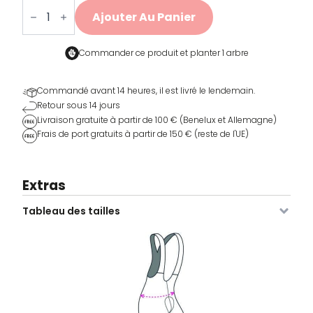
quantité
de
Ajouter Au Panier
VCC
Bib
Navy
Commander ce produit et
planter 1 arbre
Commandé avant 14 heures, il est livré le lendemain.
Retour sous 14 jours
Livraison gratuite à partir de 100 € (Benelux et Allemagne)
Frais de port gratuits à partir de 150 € (reste de l'UE)
Extras
Tableau des tailles