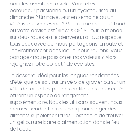
VDLPE-
S
1 stock
99,00
pour les aventures à vélo. Vous êtes un
€
539-S
baroudeur passionné ou un cyclotouriste du
dimanche ? Un navetteur en semaine ou un
vététiste le week-end ? Vous aimez rouler à fond
VDLPE-
M
Rupture
99,00
€
ou votre devise est "Slow is OK" ? Tout le monde
539-M
de stock
sur deux roues est le bienvenu. La FCC respecte
tous ceux avec qui nous partageons la route et
l'environnement dans lequel nous roulons. Vous
VDLPE-
L
1 stock
99,00
€
539-L
partagez notre passion et nos valeurs ? Alors
rejoignez notre collectif de cyclistes.
Le dossard idéal pour les longues randonnées
VDLPE-
XL
Rupture
99,00
€
539-XL
de stock
d'été, que ce soit sur un vélo de gravier ou sur un
vélo de route. Les poches en filet des deux côtés
offrent un espace de rangement
VDLPE-
XXL
Rupture
99,00
€
supplémentaire. Nous les utilisons souvent nous-
539-
de stock
mêmes pendant les courses pour ranger des
XXL
aliments supplémentaires. Il est facile de trouver
un gel ou une barre d'alimentation dans le feu
de l'action.