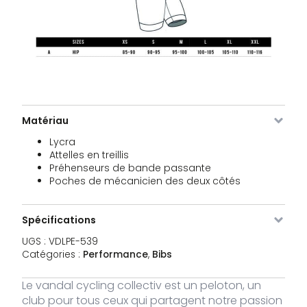
Matériau
Lycra
Attelles en treillis
Préhenseurs de bande passante
Poches de mécanicien des deux côtés
Spécifications
UGS :
VDLPE-539
Catégories :
Performance
,
Bibs
Le vandal cycling collectiv est un peloton, un
Image
SKU
Couleur
Taille
Stock
Prix
club pour tous ceux qui partagent notre passion