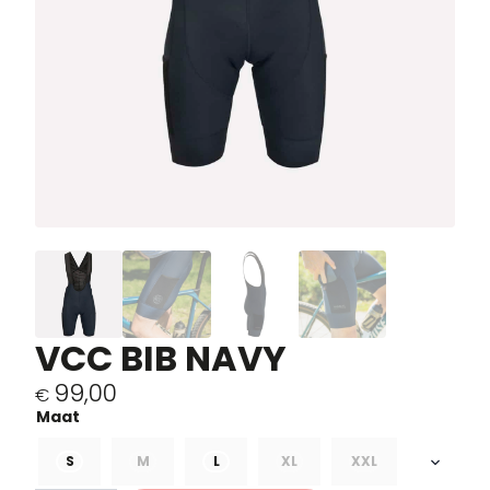
VCC BIB NAVY
99,00
€
S
M
L
XL
XXL