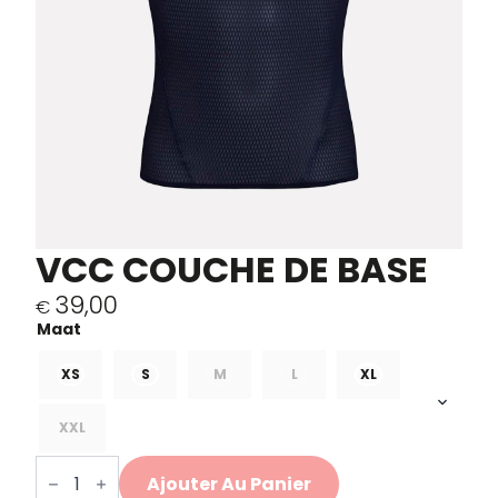
VCC COUCHE DE BASE
39,00
€
XS
S
M
L
XL
XXL
quantité
de
Ajouter Au Panier
VCC