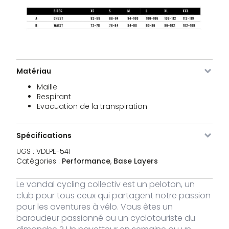
Matériau
Maille
Respirant
Evacuation de la transpiration
Spécifications
UGS :
VDLPE-541
Catégories :
Performance
,
Base Layers
Image
SKU
Couleur
Taille
Stock
Prix
Le vandal cycling collectiv est un peloton, un
VDLPE-
XS
1 stock
39,00
€
club pour tous ceux qui partagent notre passion
541-XS
pour les aventures à vélo. Vous êtes un
baroudeur passionné ou un cyclotouriste du