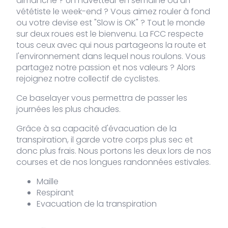
dimanche ? Un navetteur en semaine ou un
VDLPE-
S
2 stocks
39,00
€
vététiste le week-end ? Vous aimez rouler à fond
541-S
ou votre devise est "Slow is OK" ? Tout le monde
sur deux roues est le bienvenu. La FCC respecte
VDLPE-
M
Rupture
39,00
tous ceux avec qui nous partageons la route et
€
541-M
de stock
l'environnement dans lequel nous roulons. Vous
partagez notre passion et nos valeurs ? Alors
rejoignez notre collectif de cyclistes.
VDLPE-
L
Rupture
39,00
€
541-L
de stock
Ce baselayer vous permettra de passer les
journées les plus chaudes.
VDLPE-
XL
2 stocks
39,00
€
Grâce à sa capacité d'évacuation de la
541-XL
transpiration, il garde votre corps plus sec et
donc plus frais. Nous portons les deux lors de nos
courses et de nos longues randonnées estivales.
VDLPE-
XXL
Rupture
39,00
€
541-
de stock
XXL
Maille
Respirant
Evacuation de la transpiration