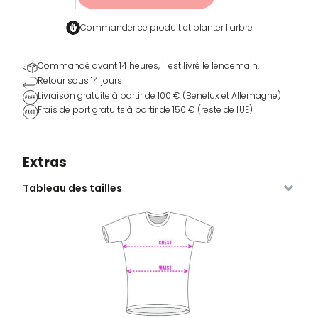
Base
layer
Commander ce produit et
planter 1 arbre
Commandé avant 14 heures, il est livré le lendemain.
Retour sous 14 jours
Livraison gratuite à partir de 100 € (Benelux et Allemagne)
Frais de port gratuits à partir de 150 € (reste de l'UE)
Extras
Tableau des tailles