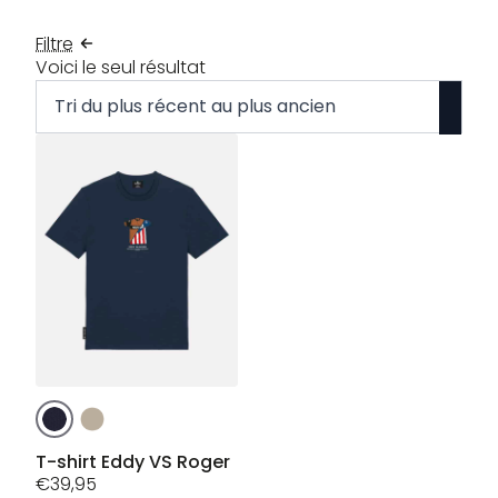
Filtre
Voici le seul résultat
Ce
produit
a
T-shirt Eddy VS Roger
plusieurs
€
39,95