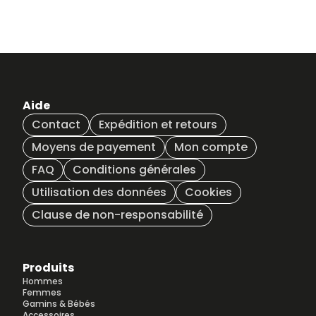
variations.
Les
options
peuvent
être
choisies
sur
Aide
la
Contact
Expédition et retours
page
du
Moyens de payement
Mon compte
produit
FAQ
Conditions générales
Utilisation des données
Cookies
Clause de non-responsabilité
Produits
Hommes
Femmes
Gamins & Bébés
Accessoires