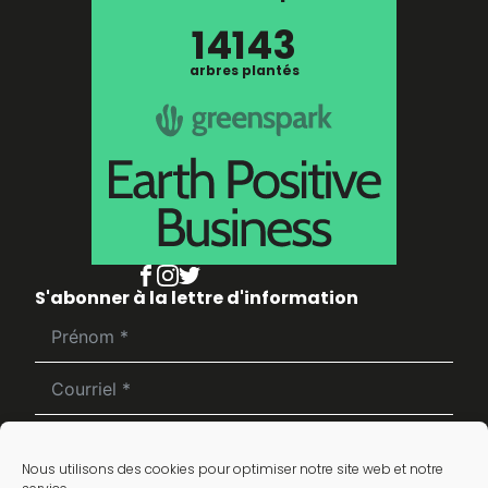
14143
arbres plantés
S'abonner à la lettre d'information
S'inscrire
Nous utilisons des cookies pour optimiser notre site web et notre