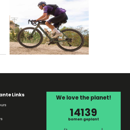
ante Links
We love the planet!
urs
14139
rs
bomen geplant