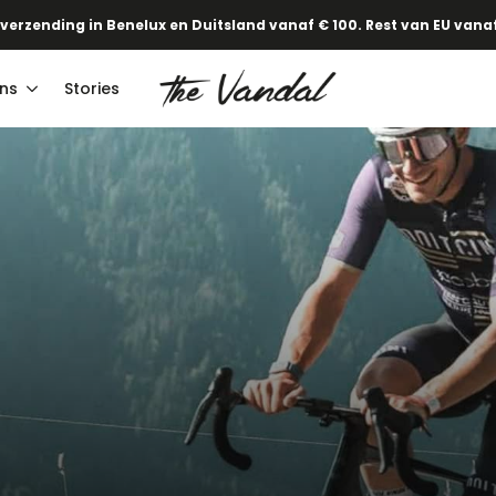
·
Onze nieuwe Lente/Zomercollectie staat online!
Ontdek het hier
 verzending in Benelux en Duitsland vanaf € 100. Rest van EU vanaf
ns
Stories