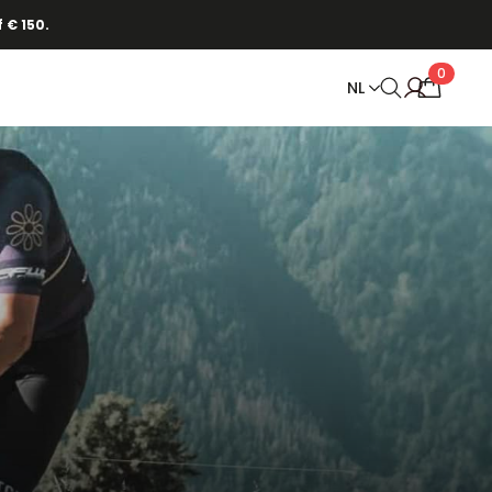
.
 € 150.
0
NL