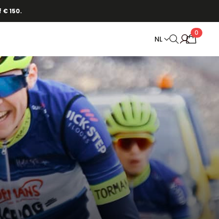
 € 150.
0
NL