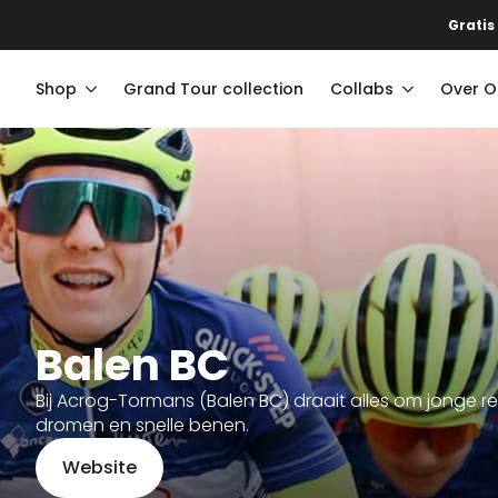
Gratis
Shop
Grand Tour collection
Collabs
Over O
Balen BC
Bij Acrog-Tormans (Balen BC) draait alles om jonge r
dromen en snelle benen.
Website