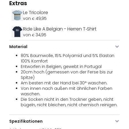
Extras
Le Tricolore
von
49,95
€
Ride Like A Belgian - Herren T‑Shirt
von
34,95
€
Material
80% Baumwolle, 15% Polyamid und 5% Elastan
100% Komfort
Entworfen in Belgien, gewebt in Portugal
20cm hoch (gemessen von der Ferse bis zur
Bild
Artikel
Farbe
Größe
Lager
Preise
Spitze)
Nr.
Am besten mit der Hand bei 30° waschen.
Von innen nach außen mit ähnlichen Farben
VDLSO-
Himmelblau
36 - 42
84
19,95
€
waschen.
235-36
Aktien
Die Socken nicht in den Trockner geben, nicht
bügeln, nicht bleichen, nicht chemisch reinigen.
VDLSO-
Himmelblau
43 - 48
133 auf
19,95
€
235-43
Lager
Spezifikationen