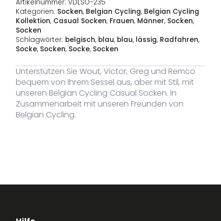
Artikelnummer:
VDLSO-235
Kategorien:
Socken
,
Belgian Cycling
,
Belgian Cycling
Kollektion
,
Casual Socken
,
Frauen
,
Männer
,
Socken
,
Socken
Schlagwörter:
belgisch
,
blau
,
blau
,
lässig
,
Radfahren
,
Socke
,
Socken
,
Socke
,
Socken
Unterstützen Sie Wout, Victor, Greg und Remco
bequem von Ihrem Sessel aus, aber mit Stil, mit
unseren Belgian Cycling Casual Socken. In
Zusammenarbeit mit unseren Freunden von
Belgian Cycling.