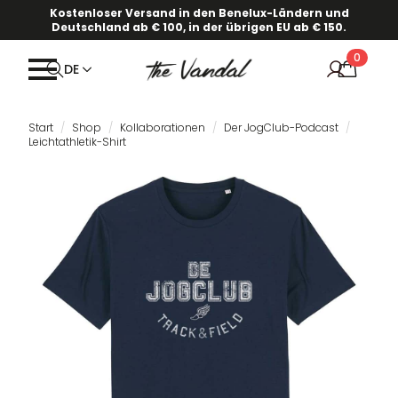
Kostenloser Versand in den Benelux-Ländern und
Deutschland ab € 100, in der übrigen EU ab € 150.
0
DE
Start
Shop
Kollaborationen
Der JogClub-Podcast
Leichtathletik-Shirt