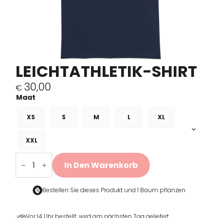
LEICHTATHLETIK-SHIRT
30,00
€
XS
S
M
L
XL
XXL
Track
&
In Den Warenkorb
Field
Shirt
Menge
Bestellen Sie dieses Produkt und
1 Baum pflanzen
Vor 14 Uhr bestellt, wird am nächsten Tag geliefert.