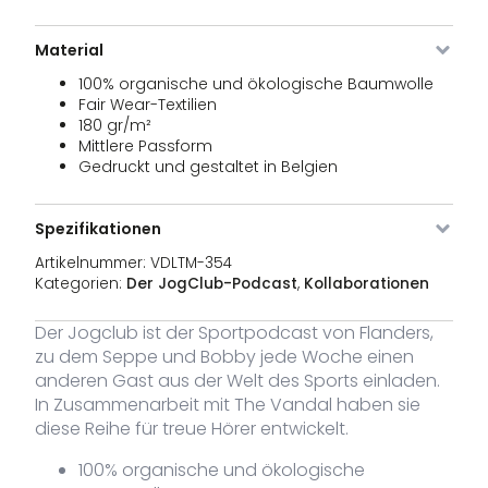
Material
Bild
Artikel
Farbe
Größe
Lager
Preise
Nr.
100% organische und ökologische Baumwolle
Fair Wear-Textilien
VDLTM-
XS
Auf
30,00
180 gr/m²
€
354-NV-
Lager
Mittlere Passform
XS
Gedruckt und gestaltet in Belgien
VDLTM-
S
Auf
30,00
€
354-NV-S
Lager
Spezifikationen
VDLTM-
M
Auf
30,00
Artikelnummer:
VDLTM-354
€
354-NV-M
Lager
Kategorien:
Der JogClub-Podcast
,
Kollaborationen
VDLTM-
L
Auf
30,00
€
Der Jogclub ist der Sportpodcast von Flanders,
354-NV-L
Lager
zu dem Seppe und Bobby jede Woche einen
anderen Gast aus der Welt des Sports einladen.
VDLTM-
XL
Auf
30,00
€
354-NV-
Lager
In Zusammenarbeit mit The Vandal haben sie
XL
diese Reihe für treue Hörer entwickelt.
VDLTM-
XXL
Auf
30,00
€
100% organische und ökologische
354-NV-
Lager