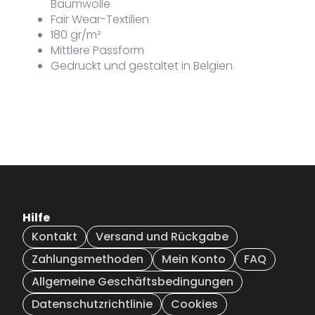
Baumwolle
2XL
Fair Wear-Textilien
180 gr/m²
Mittlere Passform
Gedruckt und gestaltet in Belgien
Hilfe
Kontakt
Versand und Rückgabe
Zahlungsmethoden
Mein Konto
FAQ
Allgemeine Geschäftsbedingungen
Datenschutzrichtlinie
Cookies