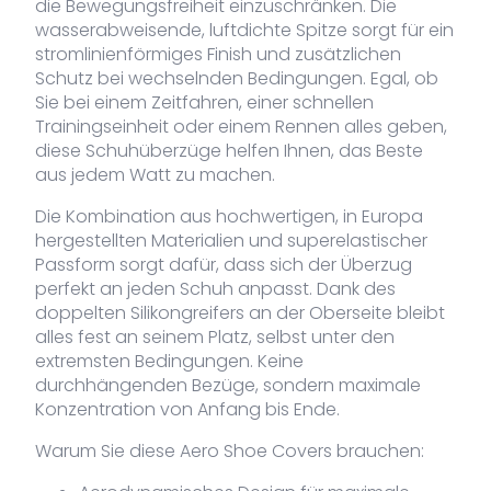
die Bewegungsfreiheit einzuschränken. Die
wasserabweisende, luftdichte Spitze sorgt für ein
VDLSO-
weiß
XL/XXL
41 Vorrat
59,95
€
stromlinienförmiges Finish und zusätzlichen
788-
Schutz bei wechselnden Bedingungen. Egal, ob
XL/XXL
Sie bei einem Zeitfahren, einer schnellen
Trainingseinheit oder einem Rennen alles geben,
diese Schuhüberzüge helfen Ihnen, das Beste
aus jedem Watt zu machen.
Die Kombination aus hochwertigen, in Europa
hergestellten Materialien und superelastischer
Passform sorgt dafür, dass sich der Überzug
perfekt an jeden Schuh anpasst. Dank des
doppelten Silikongreifers an der Oberseite bleibt
alles fest an seinem Platz, selbst unter den
extremsten Bedingungen. Keine
durchhängenden Bezüge, sondern maximale
Konzentration von Anfang bis Ende.
Warum Sie diese Aero Shoe Covers brauchen: