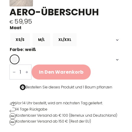
AERO-ÜBERSCHUH
59,95
€
XS/S
M/L
XL/XXL
Farbe: weiß
Aero
overschoen
In Den Warenkorb
Menge
Bestellen Sie dieses Produkt und
1 Baum pflanzen
Vor 14 Uhr bestellt, wird am nächsten Tag geliefert.
14 Tage Rückgabe
Kostenloser Versand ab € 100 (Benelux und Deutschland)
Kostenloser Versand ab 150 € (Rest der EU)