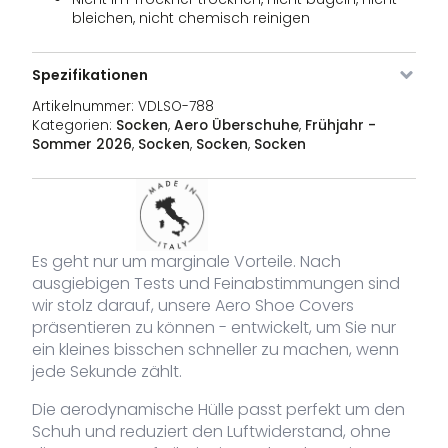
bleichen, nicht chemisch reinigen
Spezifikationen
Artikelnummer:
VDLSO-788
Kategorien:
Socken
,
Aero Überschuhe
,
Frühjahr -
Sommer 2026
,
Socken
,
Socken
,
Socken
Es geht nur um marginale Vorteile. Nach
ausgiebigen Tests und Feinabstimmungen sind
wir stolz darauf, unsere Aero Shoe Covers
Bild
Artikel
Farbe
Größe
Lager
Preise
präsentieren zu können - entwickelt, um Sie nur
Nr.
ein kleines bisschen schneller zu machen, wenn
jede Sekunde zählt.
VDLSO-
weiß
XS/S
12 Lager
59,95
€
788-XS/S
Die aerodynamische Hülle passt perfekt um den
VDLSO-
weiß
M/L
31 Aktien
59,95
Schuh und reduziert den Luftwiderstand, ohne
€
788-M/L