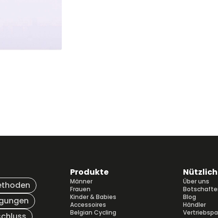
Produkte
Nützlich
Männer
Über uns
ethoden
Frauen
Botschafte
Kinder & Babies
Blog
ngungen
Accessoires
Händler
Belgian Cycling
Vertriebspa
chluss