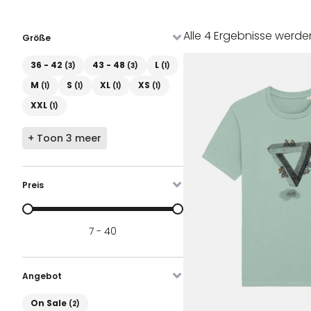
Alle 4 Ergebnisse werd
Größe
Maat
36 - 42
43 - 48
L
(3)
(3)
(1)
M
S
XL
XS
(1)
(1)
(1)
(1)
XXL
(1)
+ Toon 3 meer
Preis
Prijs
7 - 40
Angebot
On Sale
On Sale
(2)