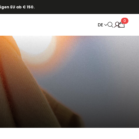
gen EU ab € 150.
0
DE