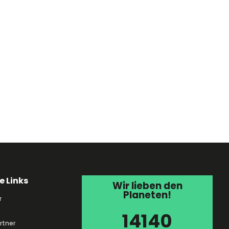
e Links
Wir lieben den
Planeten!
r
14140
rtner