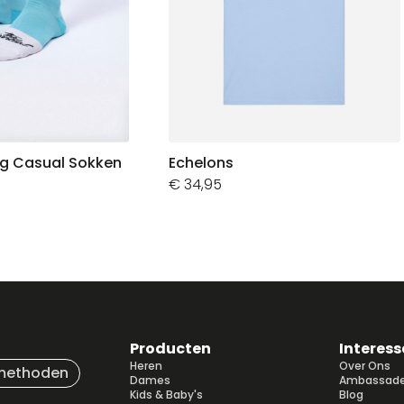
ng Casual Sokken
Echelons
€
34,95
Producten
Interess
Heren
Over Ons
methoden
Dames
Ambassade
Kids & Baby's
Blog