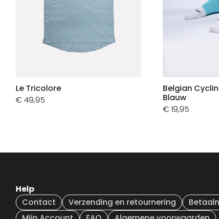
Le Tricolore
Belgian Cycli
Blauw
€
49,95
€
19,95
Help
Contact
Verzending en retournering
Betaal
Mijn Account
FAQ
Algemene voorwaarden