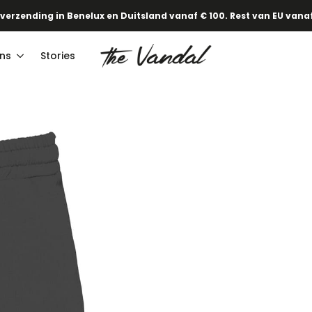
·
Onze nieuwe Lente/Zomercollectie staat online!
Ontdek het hier
 verzending in Benelux en Duitsland vanaf € 100. Rest van EU vanaf
ns
Stories