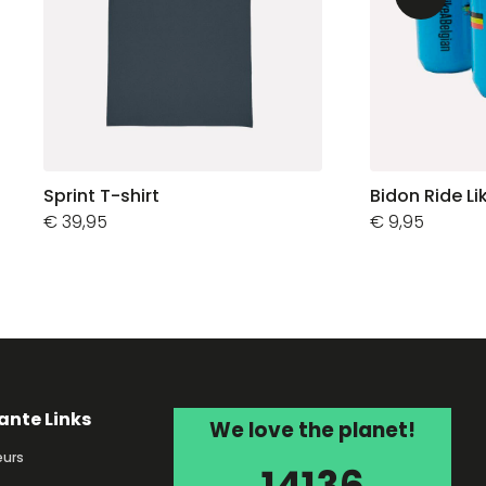
Sprint T-shirt
Bidon Ride Li
€
39,95
€
9,95
ante Links
We love the planet!
urs
14136