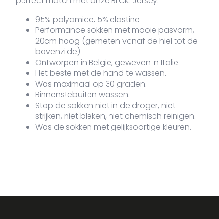
perfect match met onze BLCK. Jersey.
95% polyamide, 5% elastine
Performance sokken met mooie pasvorm,
20cm hoog (gemeten vanaf de hiel tot de
bovenzijde)
Ontworpen in België, geweven in Italië
Het beste met de hand te wassen.
Was maximaal op 30 graden.
Binnenstebuiten wassen.
Stop de sokken niet in de droger, niet
strijken, niet bleken, niet chemisch reinigen.
Was de sokken met gelijksoortige kleuren.