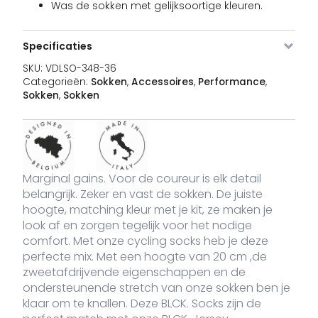
Was de sokken met gelijksoortige kleuren.
VDLSO-
Black
36 - 42
28 voorraad
1
€
348-36
Specificaties
SKU:
VDLSO-348-36
Categorieën:
Sokken
,
Accessoires
,
Performance
,
Sokken
,
Sokken
VDLSO-
Black
43 - 48
89 voorraad
1
€
348-43
Marginal gains. Voor de coureur is elk detail
belangrijk. Zeker en vast de sokken. De juiste
hoogte, matching kleur met je kit, ze maken je
look af en zorgen tegelijk voor het nodige
comfort. Met onze cycling socks heb je deze
perfecte mix. Met een hoogte van 20 cm ,de
zweetafdrijvende eigenschappen en de
ondersteunende stretch van onze sokken ben je
klaar om te knallen. Deze BLCK. Socks zijn de