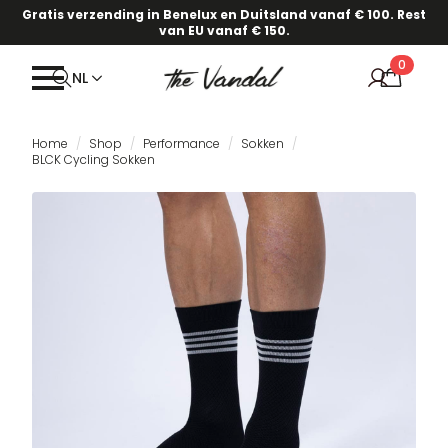
Gratis verzending in Benelux en Duitsland vanaf € 100. Rest
van EU vanaf € 150.
0
NL
Home
Shop
Performance
Sokken
BLCK Cycling Sokken