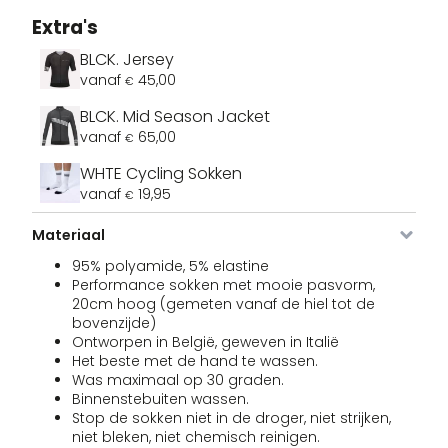
Extra's
BLCK. Jersey
vanaf
45,00
€
BLCK. Mid Season Jacket
vanaf
65,00
€
WHTE Cycling Sokken
vanaf
19,95
€
Materiaal
95% polyamide, 5% elastine
Performance sokken met mooie pasvorm,
20cm hoog (gemeten vanaf de hiel tot de
bovenzijde)
Ontworpen in België, geweven in Italië
Het beste met de hand te wassen.
Was maximaal op 30 graden.
Binnenstebuiten wassen.
Stop de sokken niet in de droger, niet strijken,
Afbeelding
SKU
Kleur
Maat
Voorraad
Pri
niet bleken, niet chemisch reinigen.