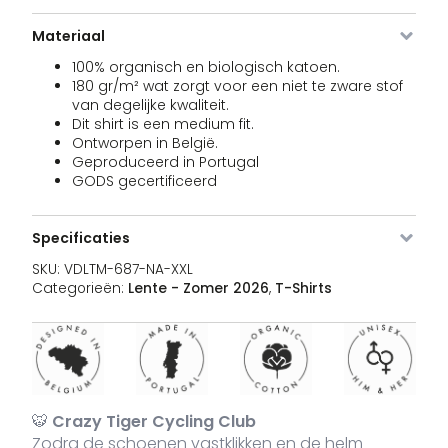
Materiaal
100% organisch en biologisch katoen.
VDLTM-
Pine
XXL
Uitverkocht
3
€
180 gr/m² wat zorgt voor een niet te zware stof
687-
Green
PG-XXL
van degelijke kwaliteit.
Dit shirt is een medium fit.
Ontworpen in België.
Geproduceerd in Portugal
GODS gecertificeerd
VDLTM-
Navy
S
15 voorraad
3
€
687-
NA-S
Specificaties
SKU:
VDLTM-687-NA-XXL
Categorieën:
Lente - Zomer 2026
,
T-Shirts
VDLTM-
Navy
M
27 voorraad
3
€
687-
NA-M
VDLTM-
Navy
L
23 voorraad
3
€
🐯
Crazy Tiger Cycling Club
687-
NA-L
Zodra de schoenen vastklikken en de helm