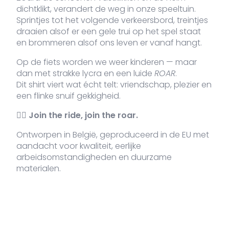
dichtklikt, verandert de weg in onze speeltuin.
Sprintjes tot het volgende verkeersbord, treintjes
draaien alsof er een gele trui op het spel staat
VDLTM-
Navy
XL
21 voorraad
3
€
en brommeren alsof ons leven er vanaf hangt.
687-
NA-XL
Op de fiets worden we weer kinderen — maar
dan met strakke lycra en een luide
ROAR
.
Dit shirt viert wat écht telt: vriendschap, plezier en
VDLTM-
Navy
XXL
3 voorraad
3
een flinke snuif gekkigheid.
€
687-
NA-XXL
🚴‍♂️
Join the ride, join the roar.
Ontworpen in België, geproduceerd in de EU met
aandacht voor kwaliteit, eerlijke
arbeidsomstandigheden en duurzame
materialen.