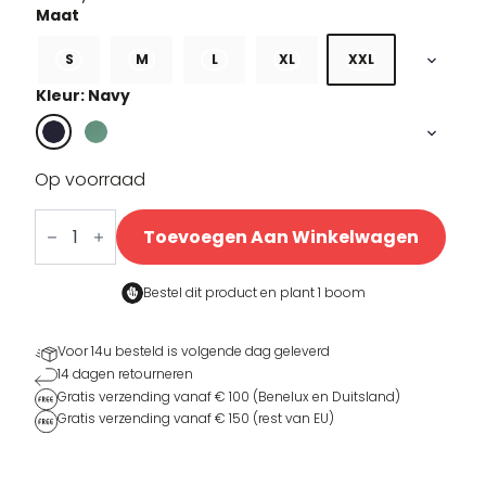
S
M
L
XL
XXL
Kleur: Navy
Op voorraad
Crazy
Tiger
Toevoegen Aan Winkelwagen
T-
shirt
aantal
Bestel dit product en
plant 1 boom
Voor 14u besteld is volgende dag geleverd
14 dagen retourneren
Gratis verzending vanaf € 100 (Benelux en Duitsland)
Gratis verzending vanaf € 150 (rest van EU)