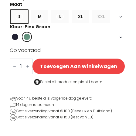
S
M
L
XL
XXL
Kleur: Pine Green
Op voorraad
Crazy
Tiger
Toevoegen Aan Winkelwagen
T-
shirt
aantal
Bestel dit product en
plant 1 boom
Voor 14u besteld is volgende dag geleverd
14 dagen retourneren
Gratis verzending vanaf € 100 (Benelux en Duitsland)
Gratis verzending vanaf € 150 (rest van EU)