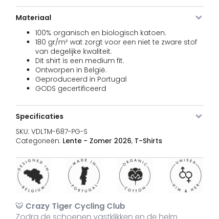
Materiaal
100% organisch en biologisch katoen.
VDLTM-
Pine
XXL
Uitverkocht
3
€
180 gr/m² wat zorgt voor een niet te zware stof
687-
Green
PG-XXL
van degelijke kwaliteit.
Dit shirt is een medium fit.
Ontworpen in België.
Geproduceerd in Portugal
GODS gecertificeerd
VDLTM-
Navy
S
15 voorraad
3
€
687-
NA-S
Specificaties
SKU:
VDLTM-687-PG-S
Categorieën:
Lente - Zomer 2026
,
T-Shirts
VDLTM-
Navy
M
27 voorraad
3
€
687-
NA-M
VDLTM-
Navy
L
23 voorraad
3
€
🐯
Crazy Tiger Cycling Club
687-
NA-L
Zodra de schoenen vastklikken en de helm