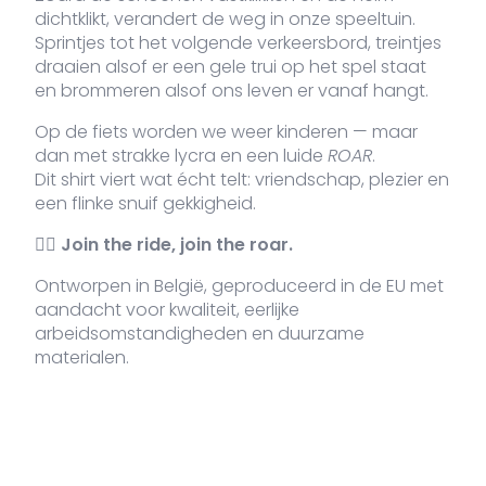
dichtklikt, verandert de weg in onze speeltuin.
Sprintjes tot het volgende verkeersbord, treintjes
draaien alsof er een gele trui op het spel staat
VDLTM-
Navy
XL
21 voorraad
3
€
en brommeren alsof ons leven er vanaf hangt.
687-
NA-XL
Op de fiets worden we weer kinderen — maar
dan met strakke lycra en een luide
ROAR
.
Dit shirt viert wat écht telt: vriendschap, plezier en
VDLTM-
Navy
XXL
3 voorraad
3
een flinke snuif gekkigheid.
€
687-
NA-XXL
🚴‍♂️
Join the ride, join the roar.
Ontworpen in België, geproduceerd in de EU met
aandacht voor kwaliteit, eerlijke
arbeidsomstandigheden en duurzame
materialen.