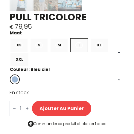
PULL TRICOLORE
79,95
€
XS
S
M
L
XL
XXL
Couleur: Bleu ciel
En stock
quantité
de
Ajouter Au Panier
Tricolore
Sweater
Commander ce produit et
planter 1 arbre