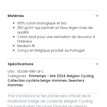
VDLSM-
Bleu ciel
XS
2 stocks
79,95
€
496-
LB-XS
Matériau
VDLSM-
Bleu ciel
S
43 stock
79,95
€
100% coton biologique et bio.
496-
LB-S
350 gr/m² qui permet un tissu léger mais de
qualité
Coton lacé pour une sensation de douceur à
VDLSM-
Bleu ciel
M
52 stock
79,95
€
l'intérieur
496-
Medium fit
LB-M
Conçu en Belgique, produit au Portugal.
VDLSM-
Bleu ciel
L
55 stock
79,95
€
496-
Spécifications
LB-L
UGS :
VDLSM-496-LB-L
VDLSM-
Bleu ciel
XL
23 stock
79,95
Catégories :
Printemps - été 2024
,
Belgian Cycling
,
€
496-
Collection cycliste belge
,
Hommes
,
Sweaters
LB-XL
Hommes
VDLSM-
Bleu ciel
XXL
9 stock
79,95
The Vandal est le fier partenaire officiel de la
€
496-
Fédération belge de cyclisme, Belgian Cycling.
LB-XXL
Ce sweat-shirt Tricolore s'inspire du design