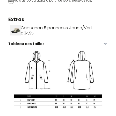
Frais de port gratuits à partir de 150 € (reste de l'UE)
Extras
Capuchon 5 panneaux Jaune/Vert
34,95
€
Tableau des tailles
Image
SKU
Couleur
Taille
Stock
Prix
VDLJA-
Noir
XS
2 stocks
189,95
€
655-
BL-XS
VDLJA-
Noir
S
3 stocks
189,95
€
655-
BL-S
VDLJA-
Noir
M
2 stocks
189,95
€
655-
BL-M