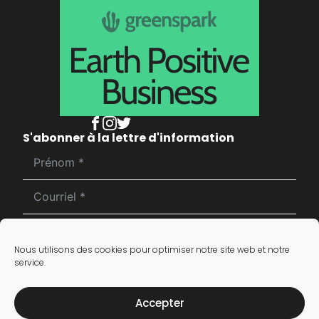
S'abonner à la lettre d'information
S'inscrire
Nous utilisons des cookies pour optimiser notre site web et notre
service.
Accepter