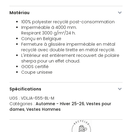
VDLJA-
Noir
L
1 stock
189,95
€
655-
Matériau
BL-L
100% polyester recyclé post-consommation
Imperméable à 4000 mm.
VDLJA-
Noir
XL
Rupture
189,95
€
Respirant 3000 g/m²/24 h.
655-
de stock
Conçu en Belgique
BL-XL
Fermeture à glissière imperméable en métal
recyclé avec double tirette en métal recyclé.
VDLJA-
Noir
XXL
1 stock
189,95
€
L'intérieur est entièrement recouvert de polaire
655-
sherpa pour un effet chaud.
BL-XXL
GODS certifié
Coupe unisexe
VDLJA-
kaki
XS
Rupture
189,95
€
655-
de stock
KH-XS
Spécifications
UGS :
VDLJA-655-BL-M
VDLJA-
kaki
S
3 stocks
189,95
€
Catégories :
Automne - Hiver 25-26
,
Vestes pour
655-
KH-S
dames
,
Vestes Hommes
VDLJA-
kaki
M
3 stocks
189,95
€
655-
KH-M