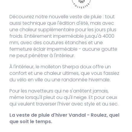
VDLJA-
kaki
L
Rupture
189,95
€
Découvrez notre nouvelle veste de pluie : tout
655-
de stock
aussi technique que l'édition d'été, mais avec
KH-L
une chaleur supplémentaire pour les jours plus
froids. Entièrement imperméable jusqu'à 4000
VDLJA-
kaki
XL
2 stocks
189,95
€
mm, avec des coutures étanches et une
655-
KH-XL
fermeture éclair imperméable - aucune goutte
ne peut pénétrer à l'intérieur.
VDLJA-
kaki
XXL
Rupture
189,95
€
655-
de stock
À l'intérieur, le molleton Sherpa doux offre un
KH-XXL
confort et une chaleur ultimes, que vous fassiez
du vélo en ville ou une randonnée hivernale.
Pour les navetteurs qui ne s'arrêtent jamais,
même lorsqu'il pleut ou qu'il neige. Et pour ceux
qui veulent traverser l'hiver avec style et au sec.
La veste de pluie d'hiver Vandal - Roulez, quel
que soit le temps.