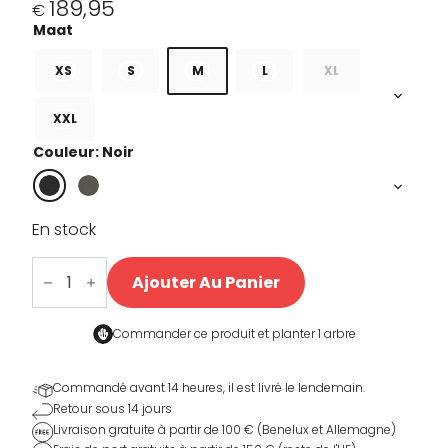
189,95
€
XS
S
M
L
XL
XXL
Couleur: Noir
En stock
quantité
de
Ajouter Au Panier
Sherpa
Rain
jacket
Commander ce produit et
planter 1 arbre
Commandé avant 14 heures, il est livré le lendemain.
Retour sous 14 jours
Livraison gratuite à partir de 100 € (Benelux et Allemagne)