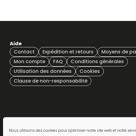
Aide
Contact
Expédition et retours
Moyens de p
Mon compte
FAQ
Conditions générales
Utilisation des données
Cookies
Clause de non-responsabilité
S'abonner à la lettre
Nous utilisons des cookies pour optimiser notre site web et notre servi
d'information