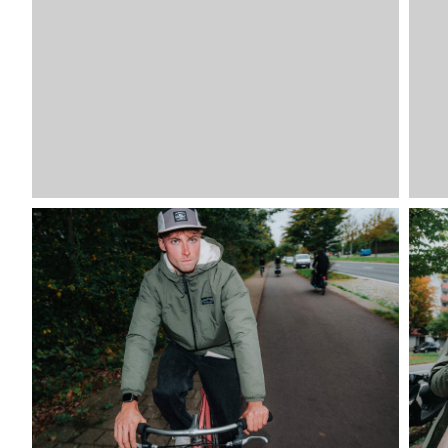
Image
SKU
VDLJA
BL-XS
VDLJA
BL-S
VDLJA
BL-M
VDLJA
BL-L