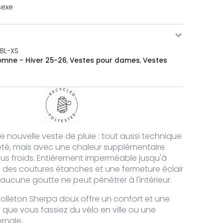
sexe
BL-XS
omne - Hiver 25-26
,
Vestes pour dames
,
Vestes
tité de Sherpa Rain jacket
 nouvelle veste de pluie : tout aussi technique
'été, mais avec une chaleur supplémentaire
plus froids. Entièrement imperméable jusqu'à
des coutures étanches et une fermeture éclair
ucune goutte ne peut pénétrer à l'intérieur.
e molleton Sherpa doux offre un confort et une
tité de Sherpa Rain jacket
, que vous fassiez du vélo en ville ou une
rnale.