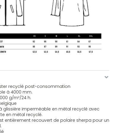
eter
tité de Sherpa Rain jacket
tité de Sherpa Rain jacket
ster recyclé post-consommation
tité de Sherpa Rain jacket
le à 4000 mm.
3000 g/m²/24 h.
elgique
à glissière imperméable en métal recyclé avec
tte en métal recyclé.
 est entièrement recouvert de polaire sherpa pour un
tité de Sherpa Rain jacket
.
ié