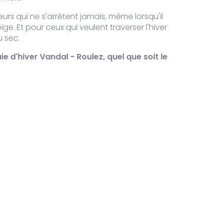
eurs qui ne s'arrêtent jamais, même lorsqu'il
eige. Et pour ceux qui veulent traverser l'hiver
u sec.
tité de Sherpa Rain jacket
ie d'hiver Vandal - Roulez, quel que soit le
tité de Sherpa Rain jacket