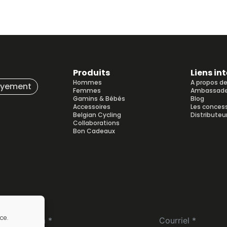
Produits
Liens in
Hommes
A propos d
ayement
Femmes
Ambassade
Gamins & Bébés
Blog
Accessoires
Les conces
Belgian Cycling
Distributeu
Collaborations
Bon Cadeaux
ce.