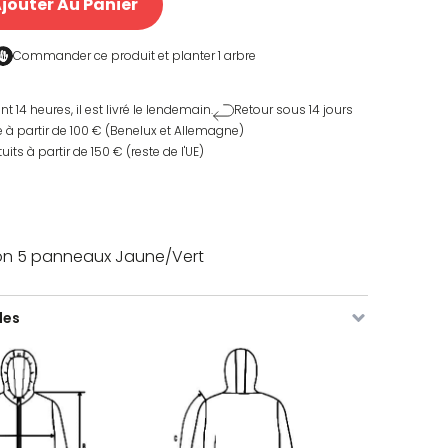
jouter Au Panier
Commander ce produit et
planter 1 arbre
4 heures, il est livré le lendemain.
Retour sous 14 jours
e à partir de 100 € (Benelux et Allemagne)
uits à partir de 150 € (reste de l'UE)
n 5 panneaux Jaune/Vert
les