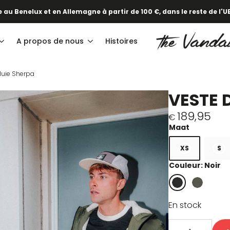
 au Benelux et en Allemagne à partir de 100 €, dans le reste de l'UE
A propos de nous
Histoires
luie Sherpa
VESTE 
189,95
€
XS
S
Couleur: Noir
En stock
quantité
de