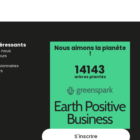
téressants
Nous aimons la planète
e nous
!
urs
14143
sionnaires
rs
arbres plantés
S'inscrire