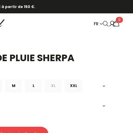
 à partir de 150 €.
0
FR
DE PLUIE SHERPA
M
L
XL
XXL