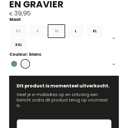
EN GRAVIER
39,95
€
XS
S
M
L
XL
XXL
Couleur: blanc
Dit product is momenteel uitverkocht.
Geef je e-mailadres op en ontvang een
bericht zodra dit product terug op voorraad
is.
E-mailadres