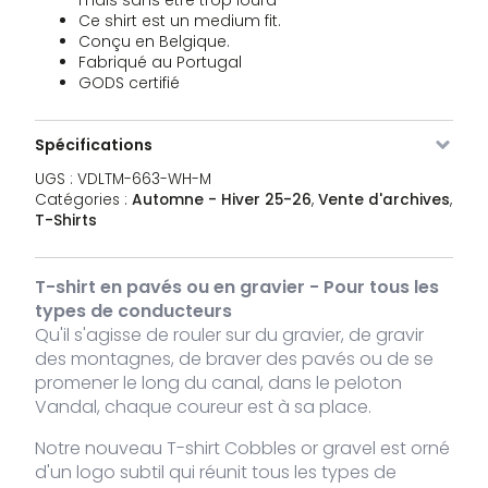
663-
de stock
Ce shirt est un medium fit.
WH-S
Conçu en Belgique.
Fabriqué au Portugal
VDLTM-
blanc
M
Rupture
39,95
GODS certifié
€
663-
de stock
WH-M
Spécifications
VDLTM-
blanc
L
8 stock
39,95
€
UGS :
VDLTM-663-WH-M
663-
Catégories :
Automne - Hiver 25-26
,
Vente d'archives
,
WH-L
T-Shirts
VDLTM-
blanc
XL
10 stock
39,95
€
663-
T-shirt en pavés ou en gravier - Pour tous les
WH-XL
types de conducteurs
Qu'il s'agisse de rouler sur du gravier, de gravir
VDLTM-
blanc
XXL
4 stocks
39,95
€
663-
des montagnes, de braver des pavés ou de se
WH-XXL
promener le long du canal, dans le peloton
Vandal, chaque coureur est à sa place.
Notre nouveau T-shirt Cobbles or gravel est orné
d'un logo subtil qui réunit tous les types de