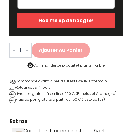
Hou me op de hoogte!
quantité
de
Ajouter Au Panier
Cobbles
or
Gravel
T-
Commander ce produit et
planter 1 arbre
shirt
Commandé avant 14 heures, il est livré le lendemain.
Image
SKU
Couleur
Taille
Stock
Prix
Retour sous 14 jours
Livraison gratuite à partir de 100 € (Benelux et Allemagne)
VDLTM-
Vert pin
XS
Rupture
39,95
Frais de port gratuits à partir de 150 € (reste de l'UE)
€
663-
de stock
PG-XS
Extras
VDLTM-
Vert pin
S
3 stocks
39,95
€
663-
Capuchon 5 panneaux Jaune/Vert
PG-S