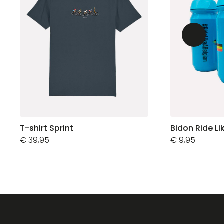
T-shirt Sprint
Bidon Ride Li
€
39,95
€
9,95