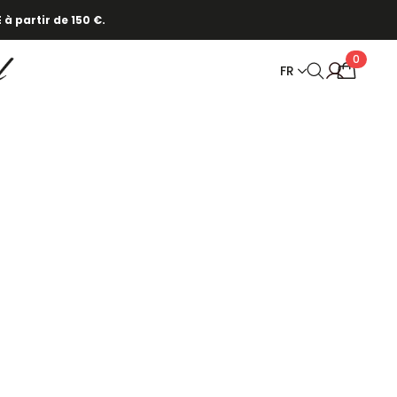
cliquez ici.
 à partir de 150 €.
0
FR