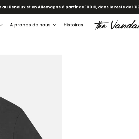
·
elle collection printemps/été est en ligne !
Pour en savoir plus, 
 au Benelux et en Allemagne à partir de 100 €, dans le reste de l'UE
A propos de nous
Histoires