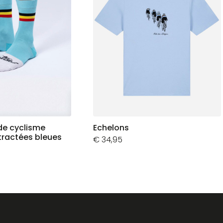
de cyclisme
Echelons
tractées bleues
€
34,95