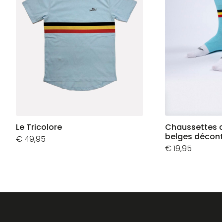
Le Tricolore
Chaussettes 
belges décon
€
49,95
€
19,95