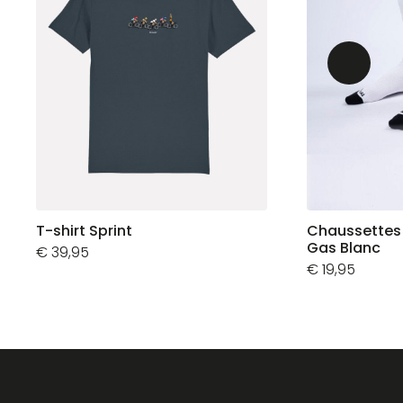
T-shirt Sprint
Chaussettes 
Gas Blanc
€
39,95
€
19,95