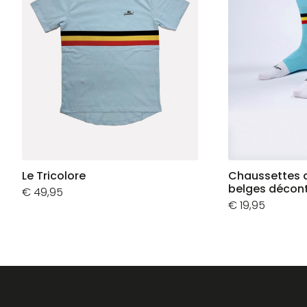
Le Tricolore
Chaussettes 
belges décon
€
49,95
€
19,95