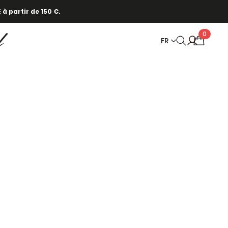
cliquez ici.
 à partir de 150 €.
0
FR