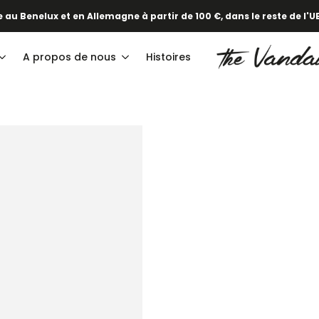
·
elle collection printemps/été est en ligne !
Pour en savoir plus, 
 au Benelux et en Allemagne à partir de 100 €, dans le reste de l'UE
A propos de nous
Histoires