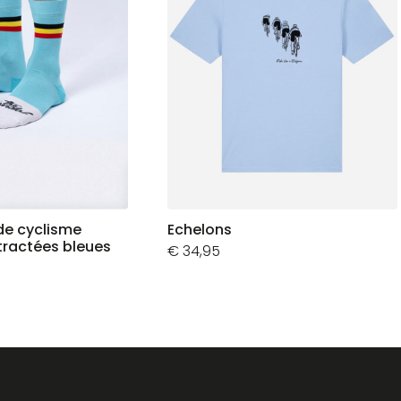
de cyclisme
Echelons
tractées bleues
€
34,95