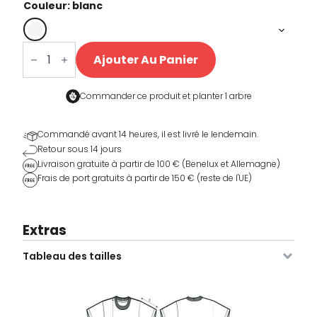
Couleur: blanc
quantité
de
Ajouter Au Panier
Danny
en
Danny
albumshirt
Commander ce produit et
planter 1 arbre
Commandé avant 14 heures, il est livré le lendemain.
Retour sous 14 jours
Livraison gratuite à partir de 100 € (Benelux et Allemagne)
Frais de port gratuits à partir de 150 € (reste de l'UE)
Extras
Tableau des tailles