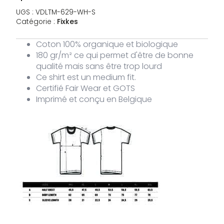
VDLTM-
blanc
L
En stock
30,00
€
UGS :
VDLTM-629-WH-S
629-
Catégorie :
Fixkes
WH-L
Coton 100% organique et biologique
VDLTM-
blanc
XL
En stock
30,00
€
180 gr/m² ce qui permet d'être de bonne
629-
WH-XL
qualité mais sans être trop lourd
Ce shirt est un medium fit.
Certifié Fair Wear et GOTS
VDLTM-
blanc
XXL
En stock
30,00
€
629-
Imprimé et conçu en Belgique
WH-XXL