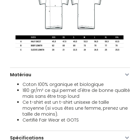
Image
SKU
Couleur
Taille
Stock
Prix
VDLTM-
blanc
XS
En stock
30,00
€
Matériau
629-
WH-XS
Coton 100% organique et biologique
180 gr/m² ce qui permet d'être de bonne qualité
VDLTM-
blanc
S
En stock
30,00
mais sans être trop lourd
€
629-
Ce t-shirt est un t-shirt unisexe de taille
WH-S
moyenne (si vous êtes une femme, prenez une
taille de moins).
Certifié Fair Wear et GOTS
VDLTM-
blanc
M
En stock
30,00
€
629-
WH-M
Spécifications