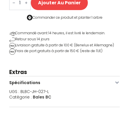
de
Ajouter Au Panier
Balen
BC
Jogging
Unisex
Commander ce produit et
planter 1 arbre
Image
SKU
Couleur
Taille
Stock
Prix
Commandé avant 14 heures, il est livré le lendemain.
Retour sous 14 jours
BLBC-
XXS
En stock
38,00
€
JH-
Livraison gratuite à partir de 100 € (Benelux et Allemagne)
027-
Frais de port gratuits à partir de 150 € (reste de l'UE)
XXS
BLBC-
XS
En stock
38,00
€
JH-
Extras
027-
XS
Spécifications
BLBC-
S
En stock
38,00
UGS :
BLBC-JH-027-L
€
JH-
Catégorie :
Bales BC
027-S
BLBC-
M
En stock
38,00
€
JH-
027-M