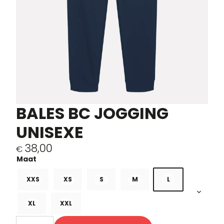
BALES BC JOGGING
UNISEXE
38,00
€
XXS
XS
S
M
L
XL
XXL
quantité