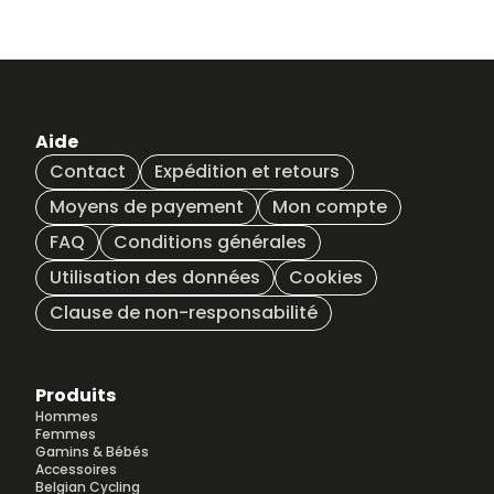
BLBC-
L
En stock
38,00
€
JH-
027-L
BLBC-
XL
En stock
38,00
€
JH-
Aide
027-XL
Contact
Expédition et retours
BLBC-
XXL
En stock
38,00
Moyens de payement
Mon compte
€
JH-
027-
FAQ
Conditions générales
XXL
Utilisation des données
Cookies
Clause de non-responsabilité
Produits
Hommes
Femmes
Gamins & Bébés
Accessoires
Belgian Cycling