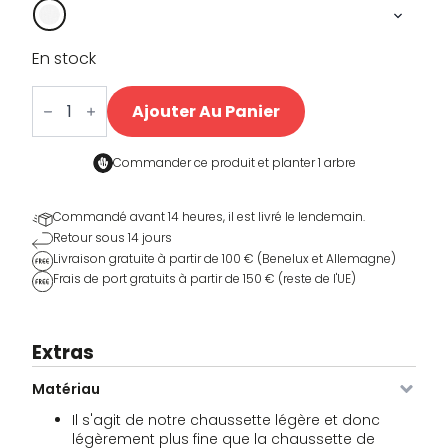
En stock
quantité
de
Ajouter Au Panier
Ride
On
Performance
Sokken
Commander ce produit et
planter 1 arbre
Commandé avant 14 heures, il est livré le lendemain.
Retour sous 14 jours
Livraison gratuite à partir de 100 € (Benelux et Allemagne)
Frais de port gratuits à partir de 150 € (reste de l'UE)
Extras
Matériau
Il s'agit de notre chaussette légère et donc
légèrement plus fine que la chaussette de