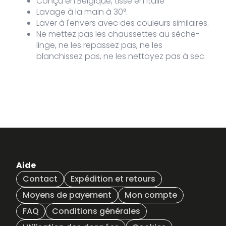
Conçu en Belgique, tissé en Italie
Lavage à la main à 30°.
Laver à l'envers avec des couleurs similaires.
Ne mettez pas les chaussettes au sèche-
linge, ne les repassez pas, ne les
blanchissez pas, ne les nettoyez pas à sec.
Aide
Contact
Expédition et retours
Moyens de payement
Mon compte
FAQ
Conditions générales