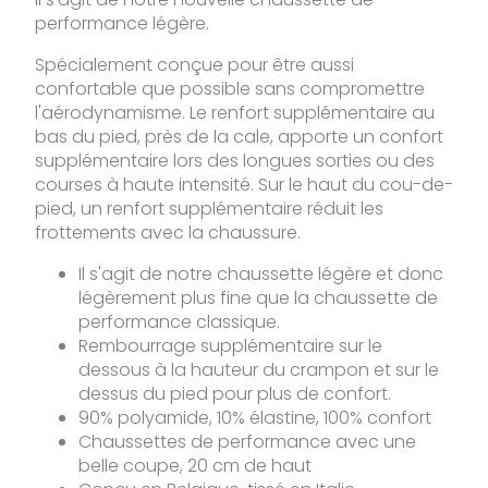
Image
SKU
Couleur
Taille
Stock
Prix
performance légère.
Spécialement conçue pour être aussi
VDLSO-
blanc
36 - 42
97 stock
19,95
€
599-36
confortable que possible sans compromettre
l'aérodynamisme. Le renfort supplémentaire au
bas du pied, près de la cale, apporte un confort
VDLSO-
blanc
43 - 48
156 stock
19,95
€
599-43
supplémentaire lors des longues sorties ou des
courses à haute intensité. Sur le haut du cou-de-
pied, un renfort supplémentaire réduit les
frottements avec la chaussure.
Il s'agit de notre chaussette légère et donc
légèrement plus fine que la chaussette de
performance classique.
Rembourrage supplémentaire sur le
dessous à la hauteur du crampon et sur le
dessus du pied pour plus de confort.
90% polyamide, 10% élastine, 100% confort
Chaussettes de performance avec une
belle coupe, 20 cm de haut